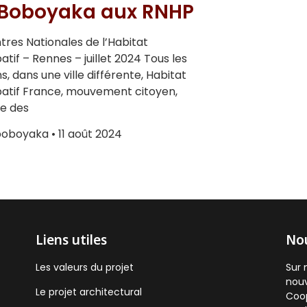
 Boboyaka aux RNHP
res Nationales de l’Habitat
patif – Rennes – juillet 2024 Tous les
s, dans une ville différente, Habitat
patif France, mouvement citoyen,
se des
boboyaka
11 août 2024
Liens utiles
Nou
Les valeurs du projet
Sur 
nouv
Le projet architectural
Coop