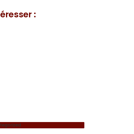
éresser :
tegorized