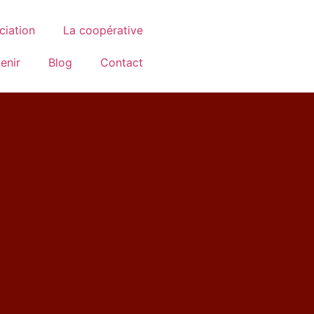
ciation
La coopérative
enir
Blog
Contact