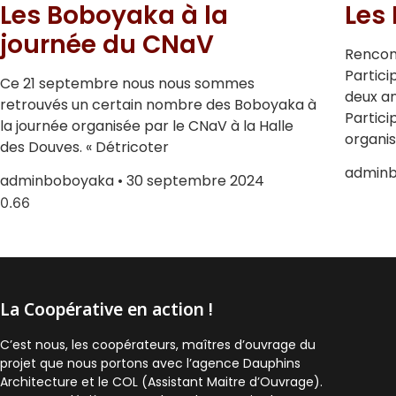
Les Boboyaka à la
Les
journée du CNaV
Rencont
Partici
Ce 21 septembre nous nous sommes
deux an
retrouvés un certain nombre des Boboyaka à
Partici
la journée organisée par le CNaV à la Halle
organi
des Douves. « Détricoter
admin
adminboboyaka
30 septembre 2024
La Coopérative en action !
C’est nous, les coopérateurs, maîtres d’ouvrage du
projet que nous portons avec l’agence Dauphins
Architecture et le COL (Assistant Maitre d’Ouvrage).