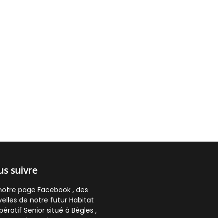
s suivre
notre page Facebook , des
elles de notre futur Habitat
ératif Senior situé à Bègles ,