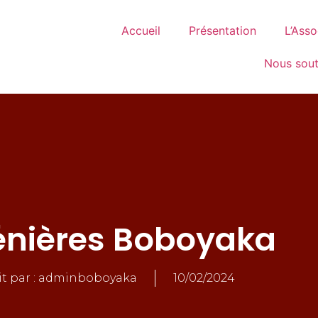
Accueil
Présentation
L’Asso
Nous sout
lénières Boboyaka
it par :
adminboboyaka
10/02/2024